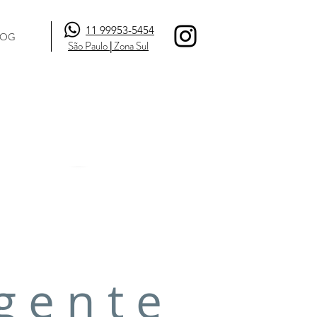
11 99953-5454
LOG
São Paulo
|
Zona Sul
g e n t e