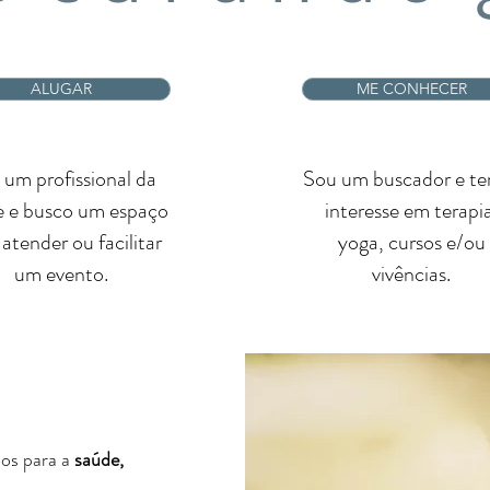
ALUGAR
ME CONHECER
 um profissional da
Sou um buscador e t
e e busco um espaço
interesse em terapia
 atender ou facilitar
yoga, cursos e/ou
um evento.
vivências.
S
os para a
saúde,