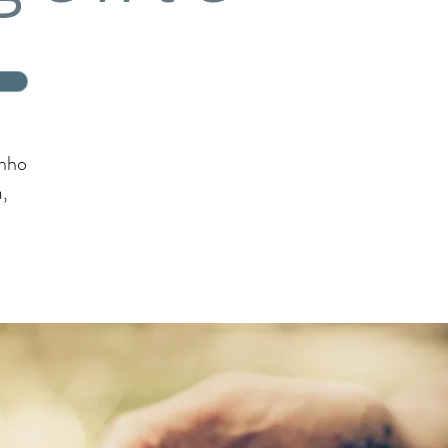
enho
,