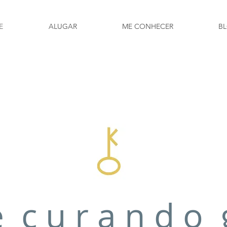
E
ALUGAR
ME CONHECER
B
e c u r a n d o 