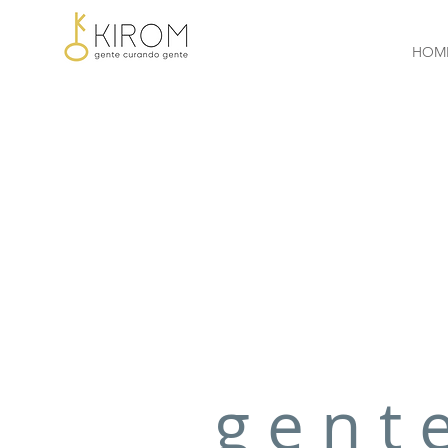
HOM
g e n t 