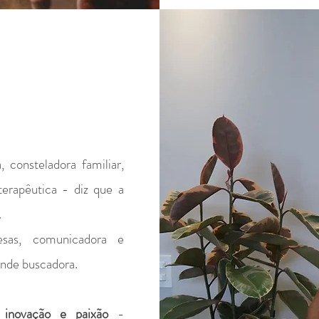
 consteladora familiar,
erapêutica - diz que a
.
esas, comunicadora e
ande buscadora.
 inovação e paixão
-