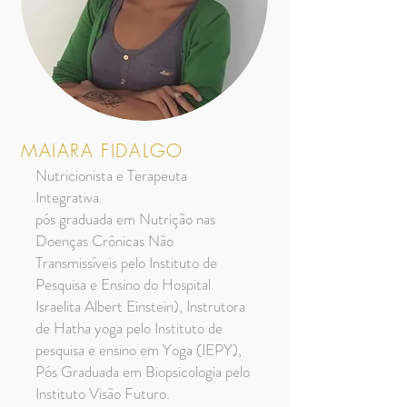
MAIARA FIDALGO
Nutricionista e Terapeuta
Integrativa.
pós graduada em Nutrição nas
Doenças Crônicas Não
Transmissíveis pelo Instituto de
Pesquisa e Ensino do Hospital
Israelita Albert Einstein), Instrutora
de Hatha yoga pelo Instituto de
pesquisa e ensino em Yoga (IEPY),
Pós Graduada em Biopsicologia pelo
Instituto Visão Futuro.