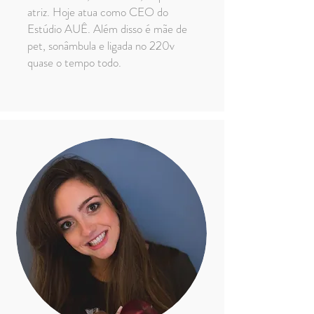
atriz. Hoje atua como CEO do
Estúdio AUÊ. Além disso é mãe de
pet, sonâmbula e ligada no 220v
quase o tempo todo.