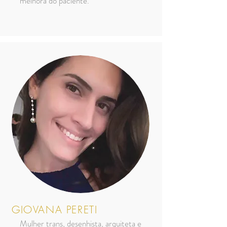
melhora do paciente.
GIOVANA PERETI
Mulher trans, desenhista, arquiteta e