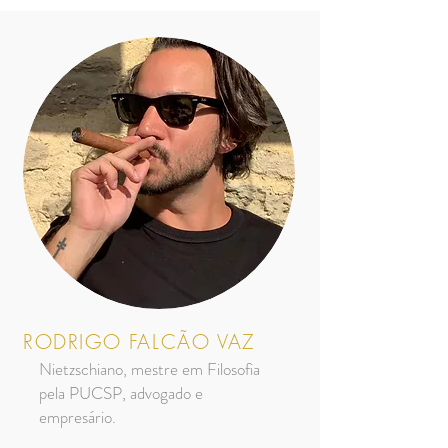
RODRIGO FALCÃO VAZ
Nietzschiano, mestre em Filosofia
pela PUCSP, advogado e
empresário.