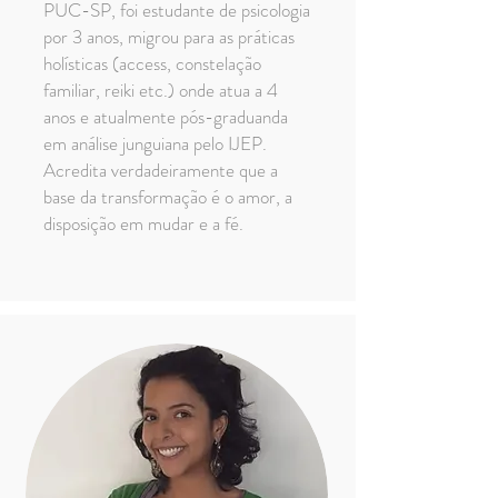
PUC-SP, foi estudante de psicologia
por 3 anos, migrou para as práticas
holísticas (access, constelação
familiar, reiki etc.) onde atua a 4
anos e atualmente pós-graduanda
em análise junguiana pelo IJEP.
Acredita verdadeiramente que a
base da transformação é o amor, a
disposição em mudar e a fé.