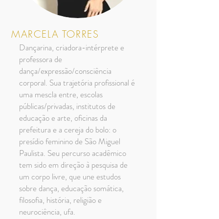
MARCELA TORRES
Dançarina, criadora-intérprete e
professora de
dança/expressão/consciência
corporal. Sua trajetória profissional é
uma mescla entre, escolas
públicas/privadas, institutos de
educação e arte, oficinas da
prefeitura e a cereja do bolo: o
presídio feminino de São Miguel
Paulista. Seu percurso acadêmico
tem sido em direção à pesquisa de
um corpo livre, que une estudos
sobre dança, educação somática,
filosofia, história, religião e
neurociência, ufa.