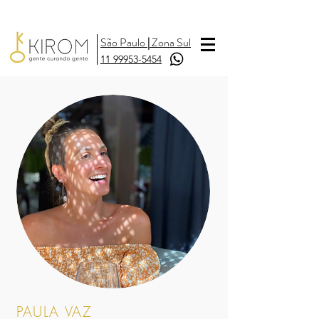
São Paulo
|
Zona Sul
11 99953-5454
PAULA VAZ