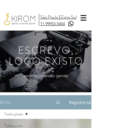
São Paulo
|
Zona Sul
11 99953-5454
ESCREVO,
LOGO EXISTO
escrita curando gente
BLOG
Registre-se
Todos posts
Todos posts