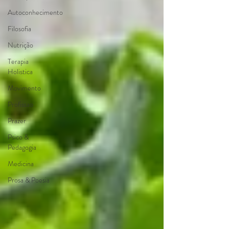
Autoconhecimento
Filosofia
Nutrição
Terapia
Holistica
Movimento
Profissao
Prazer
Psico &
Pedagogia
Medicina
Prosa & Poesia