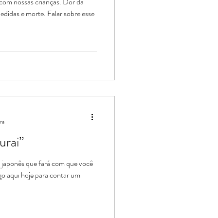
 com nossas crianças. Dor da
didas e morte. Falar sobre esse
ra
urai”
 japonês que fará com que você
o aqui hoje para contar um