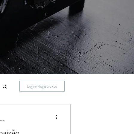
Login/Registre-se
tura
paixão