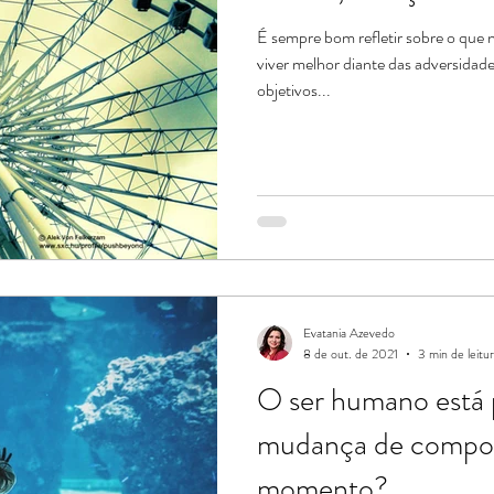
É sempre bom refletir sobre o que
viver melhor diante das adversidade
objetivos...
Evatania Azevedo
8 de out. de 2021
3 min de leitu
O ser humano está 
mudança de compo
momento?