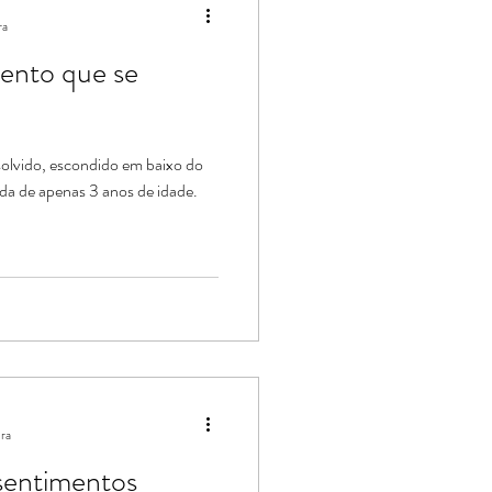
ra
mento que se
a
olvido, escondido em baixo do
nda de apenas 3 anos de idade.
ura
sentimentos