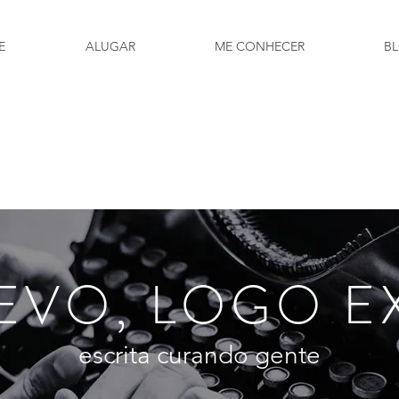
E
ALUGAR
ME CONHECER
B
EVO, LOGO E
escrita curando gente