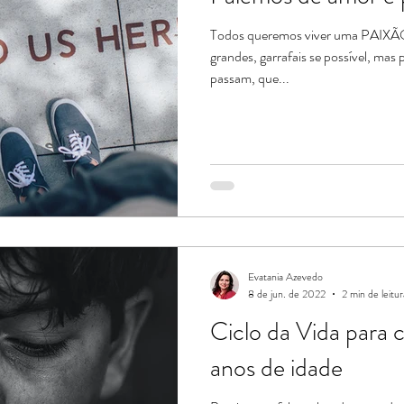
Todos queremos viver uma PAIXÃO
grandes, garrafais se possível, mas
passam, que...
Evatania Azevedo
8 de jun. de 2022
2 min de leitur
Ciclo da Vida para 
anos de idade