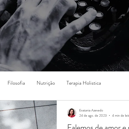
Filosofia
Nutrição
Terapia Holistica
razer
Psico & Pedagogia
Medicina
Evatania Azevedo
24 de ago. de 2023
4 min de lei
Falemos de amor e 