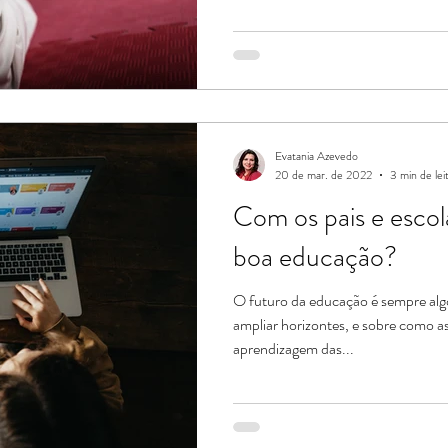
Evatania Azevedo
20 de mar. de 2022
3 min de lei
Com os pais e escol
boa educação?
O futuro da educação é sempre algo
ampliar horizontes, e sobre como a
aprendizagem das...