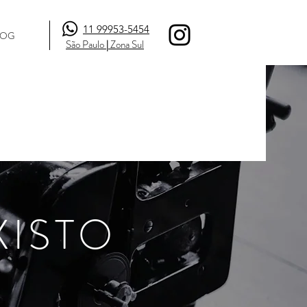
11 99953-5454
LOG
São Paulo
|
Zona Sul
XISTO