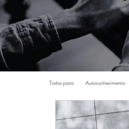
Todos posts
Autoconhecimento
Movimento
Profissao
P
Prosa & Poesia