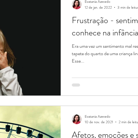
Evatania Azevedo
12 de jan. de 2022
3 min de leitu
Frustração - senti
conhece na infânci
Era uma vez um sentimento mal res
tapete do quarto de uma criança li
Esse...
Evatania Azevedo
10 de nov. de 2021
2 min de leit
Afetos, emoções e 