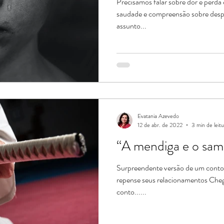
Precisamos falar sobre dor e perda
saudade e compreensão sobre despe
assunto...
Evatania Azevedo
12 de abr. de 2022
3 min de leitu
“A mendiga e o sam
Surpreendente versão de um conto
repense seus relacionamentos Cheg
conto......