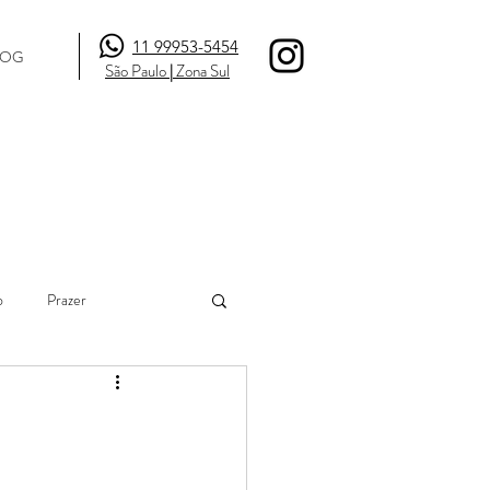
11 99953-5454
LOG
São Paulo
|
Zona Sul
o
Prazer