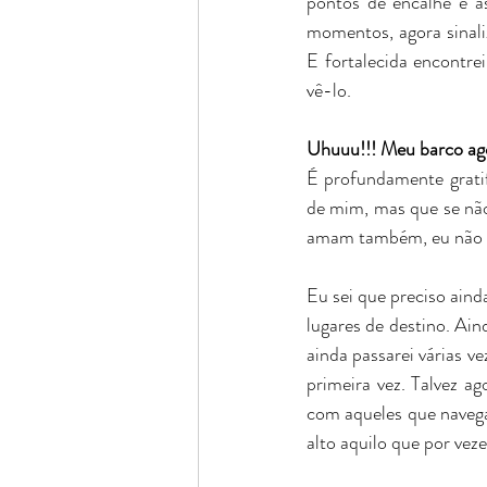
pontos de encalhe e a
momentos, agora sinali
E fortalecida encontre
vê-lo. 
Uhuuu!!! Meu barco ago
É profundamente gratif
de mim, mas que se não
amam também, eu não es
Eu sei que preciso aind
lugares de destino. Ain
ainda passarei várias v
primeira vez. Talvez a
com aqueles que navega
alto aquilo que por vez