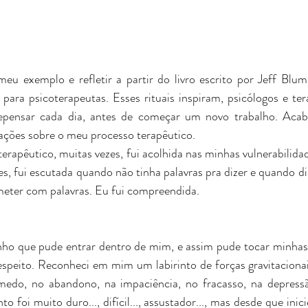
meu exemplo e refletir a partir do livro escrito por Jeff Blu
s para psicoterapeutas. Esses rituais inspiram, psicólogos e ter
repensar cada dia, antes de começar um novo trabalho. Acabei
ações sobre o meu processo terapêutico.  
erapêutico, muitas vezes, fui acolhida nas minhas vulnerabilidad
s, fui escutada quando não tinha palavras pra dizer e quando dis
eter com palavras. Eu fui compreendida.
nho que pude entrar dentro de mim, e assim pude tocar minhas 
speito. Reconheci em mim um labirinto de forças gravitacionai
medo, no abandono, na impaciência, no fracasso, na depressão
nto foi muito duro..., difícil..., assustador..., mas desde que ini