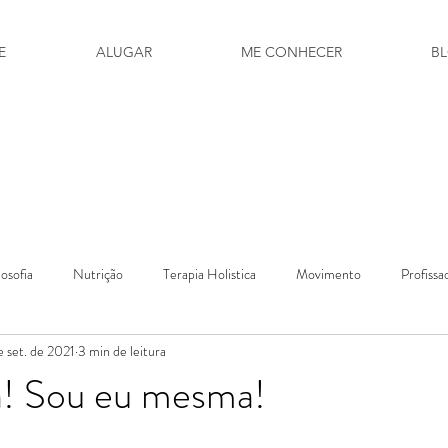
E
ALUGAR
ME CONHECER
B
losofia
Nutrição
Terapia Holistica
Movimento
Profissa
e set. de 2021
3 min de leitura
Prosa & Poesia
a! Sou eu mesma!