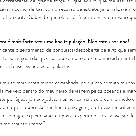
s correntezas de grande força, vi que aquilo que me assustou
zavam como alertas, como recurso de estratégia, sinalizavam c
i o horizonte. Sabendo que ele está lá com certeza, mesmo qu
ra é mais forte tem uma boa tripulação. Não estou sozinha!
icante o sentimento de conquista/descoberta de algo que semp
 fosse a ajuda das pessoas que amo, e que reconhecidamente h
taria escrevendo estas palavras.
a muito mais nesta minha caminhada, pois junto comigo muitos i
da me vejo dentro do meu navio de viagem pelos oceanos e mares
ezes por águas já navegadas, mas nunca mais será com o medo e a
gora eu possa apreciar melhor a paisagem, ou talvez reconhece
m comigo, e quem sabe, eu possa experimentar a sensação de v
es me assustou tanto?