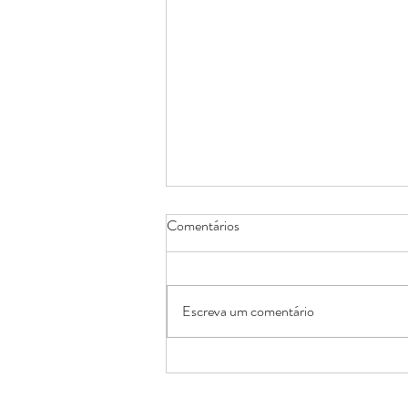
Comentários
Escreva um comentário
Falemos de amor e paixão