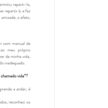
mitiu reparti-la, 
 repartir é, e faz 
amizade, o afeto, 
em com manual de 
ao meu próprio 
er de minha vida, 
do inadequado. 
r chamado vida”?
rende a andar, é 
 
dos, reconheci os 