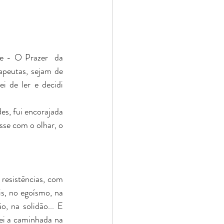
me - O Prazer  da 
apeutas, sejam de 
 de ler e decidi 
es, fui encorajada 
se com o olhar, o 
resistências, com 
s, no egoísmo, na 
, na solidão... E 
ciei a caminhada na 