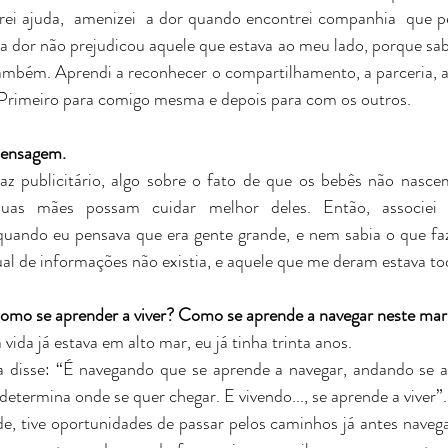
ei ajuda,  amenizei  a dor quando encontrei companhia  que per
a dor não prejudicou aquele que estava ao meu lado, porque saber
ambém. Aprendi a reconhecer o compartilhamento, a parceria, a 
Primeiro para comigo mesma e depois para com os outros.
mensagem.
z publicitário, algo sobre o fato de que os bebês não nasc
suas mães possam cuidar melhor deles. Então, associei 
quando eu pensava que era gente grande, e nem sabia o que faz
l de informações não existia, e aquele que me deram estava to
Como se aprender a viver? Como se aprende a navegar neste ma
da já estava em alto mar, eu já tinha trinta anos.  
 disse: “É navegando que se aprende a navegar, andando se ap
determina onde se quer chegar. E vivendo..., se aprende a viver”.
e, tive oportunidades de passar pelos caminhos já antes navega