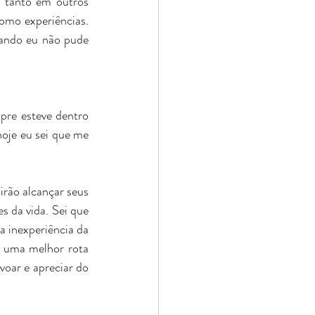
 tanto em outros 
omo experiências. 
ando eu não pude 
re esteve dentro 
oje eu sei que me 
rão alcançar seus 
 da vida. Sei que 
 inexperiência da 
r uma melhor rota 
oar e apreciar do 