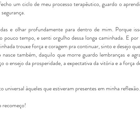
fecho um ciclo de meu processo terapêutico, guardo o aprendi
 segurança.
idas e olhar profundamente para dentro de mim. Porque is
 pouco tempo, e senti orgulho dessa longa caminhada. E por i
inhada trouxe força e coragem pra continuar, sinto e desejo que
go nasce também, daquilo que morre guardo lembranças e agra
o o ensejo da prosperidade, a expectativa da vitória e a força d
 universal àqueles que estiveram presentes em minha reflexão.
                                                                                   