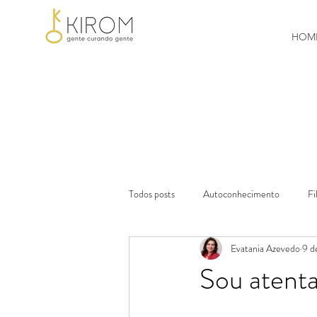
HOM
Todos posts
Autoconhecimento
Fi
Evatania Azevedo
9 d
Psico & Pedagogia
Medicina
Sou atent