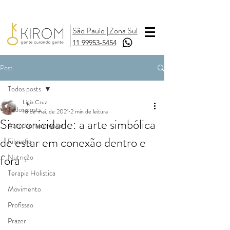
São Paulo
|
Zona Sul
11 99953-5454
Post
Todos posts
Ligia Cruz
Todos posts
18 de mai. de 2021
2 min de leitura
Sincronicidade: a arte simbólica
Autoconhecimento
de estar em conexão dentro e
Filosofia
fora
Nutrição
Terapia Holistica
Movimento
Profissao
Prazer