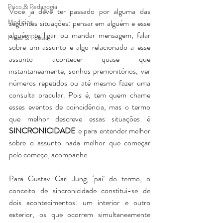
Psico & Pedagogia
Você já deve ter passado por alguma das 
Medicina
seguintes situações: pensar em alguém e esse 
alguém te ligar ou mandar mensagem, falar 
Prosa & Poesia
sobre um assunto e algo relacionado a esse 
assunto acontecer quase que 
instantaneamente, sonhos premonitórios, ver 
números repetidos ou até mesmo fazer uma 
consulta oracular. Pois é, tem quem chame 
esses eventos de coincidência, mas o termo 
que melhor descreve essas situações é 
SINCRONICIDADE
 e para entender melhor 
sobre o assunto nada melhor que começar 
pelo começo, acompanhe...
Para Gustav Carl Jung, ‘pai’ do termo, o 
conceito de sincronicidade constitui-se de 
dois acontecimentos: um interior e outro 
exterior, os que ocorrem simultaneamente 