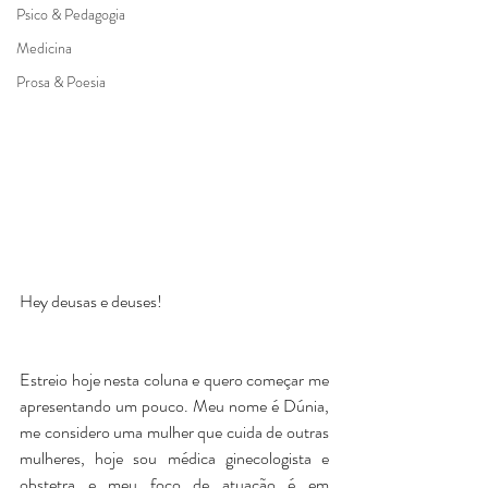
Psico & Pedagogia
Medicina
Prosa & Poesia
Hey deusas e deuses! 
Estreio hoje nesta coluna e quero começar me 
apresentando um pouco. Meu nome é Dúnia, 
me considero uma mulher que cuida de outras 
mulheres, hoje sou médica ginecologista e 
obstetra e meu foco de atuação é em 