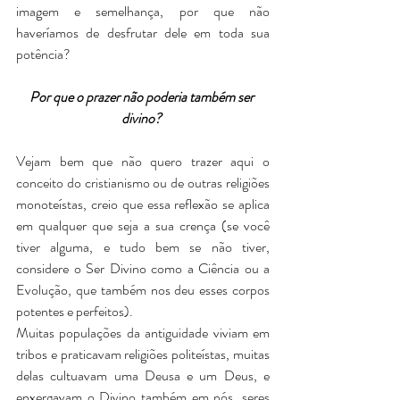
imagem e semelhança, por que não 
haveríamos de desfrutar dele em toda sua 
potência?
Por que o prazer não poderia também ser 
divino? 
Vejam bem que não quero trazer aqui o 
conceito do cristianismo ou de outras religiões 
monoteístas, creio que essa reflexão se aplica 
em qualquer que seja a sua crença (se você 
tiver alguma, e tudo bem se não tiver, 
considere o Ser Divino como a Ciência ou a 
Evolução, que também nos deu esses corpos 
potentes e perfeitos).
Muitas populações da antiguidade viviam em 
tribos e praticavam religiões politeístas, muitas 
delas cultuavam uma Deusa e um Deus, e 
enxergavam o Divino também em nós, seres 