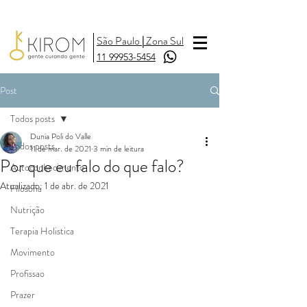
São Paulo
|
Zona Sul
11 99953-5454
Post
Todos posts
Dunia Poli do Valle
Todos posts
11 de mar. de 2021
3 min de leitura
Por que eu falo do que falo?
Autoconhecimento
Atualizado:
1 de abr. de 2021
Filosofia
Nutrição
Terapia Holistica
Movimento
Profissao
Prazer