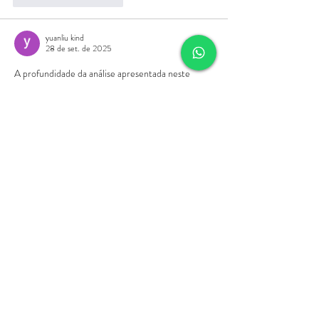
yuanliu kind
28 de set. de 2025
A profundidade da análise apresentada neste 
artigo é realmente impressionante. é sempre 
gratificante encontrar conteúdo que nos desafie a 
pensar de forma mais crítica e a procurar 
informa??es mais consistentes. Essa busca 
constante por conhecimento me lembra de 
quando eu estava aprofundando meus estudos 
sobre investimentos e a importancia de analisar 
bem os riscos. Descobri que ter acesso a 
ferramentas e informa??es de qualidade faz toda 
a diferen?a. Inclusive, para quem se interessa por 
tomar decis?es mais embasadas, eu encontrei…
Mostrar mais
Curtir
Responder