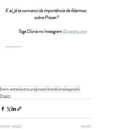
E aí, já te convenci da importância de falarmos 
sobre Prazer?
Siga Dúnia no Instagram 
@ventre.vivo
_________
bem-estar
autocura
prazer
medicina
sagrado
Prazer