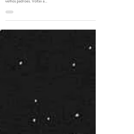
Quando a preguiça bate, movimento é sempre o meu
remédio. Esforço pra sair da inércia. Coragem pra deixar
velhos padrões. Voltei a...