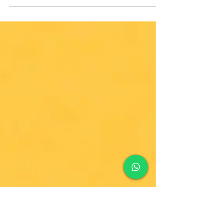
Vinicius Andrade
27 de mai. de 2021
1 min de leitura
Não perca o seu tempo!
Você já parou para pensar qual o único bem que não
poderá ter novamente? Eu respondo: o seu TEMPO!
Esse pensamento foi iniciado por...