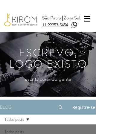
São Paulo
|
Zona Sul
11 99953-5454
ESCREVO,
LOGO EXISTO
escrita curando gente
BLOG
Registre-se
Todos posts
Todos posts