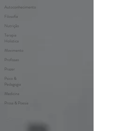
Autoconhecimento
Filosofia
Nutrição
Terapia
Holistica
Movimento
Profissao
Prazer
Psico &
Pedagogia
Medicina
Prosa & Poesia